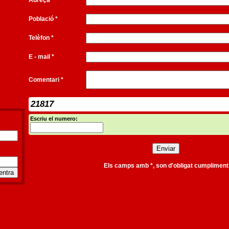
Adreça
Població *
Telèfon *
E - mail *
Comentari *
21817
Escriu el numero:
Els camps amb *, son d'obligat cumpliment