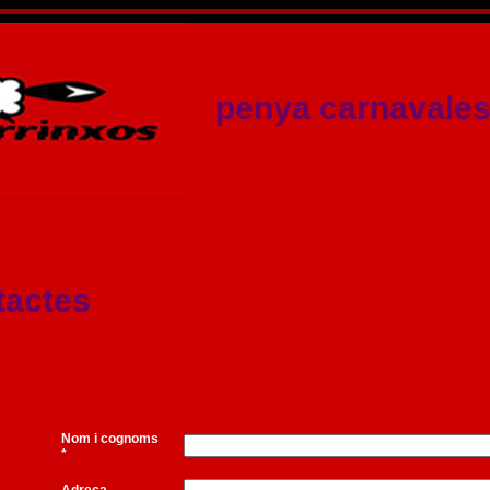
penya carnavales
tactes
Nom i cognoms
*