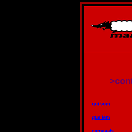
>con
qui som
que fem
carnavals